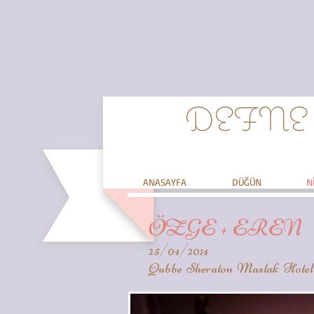
DEFNE
ANASAYFA
DÜĞÜN
N
ÖZGE + EREN
25/04/2014
Qubbe Sheraton Maslak Hotel 